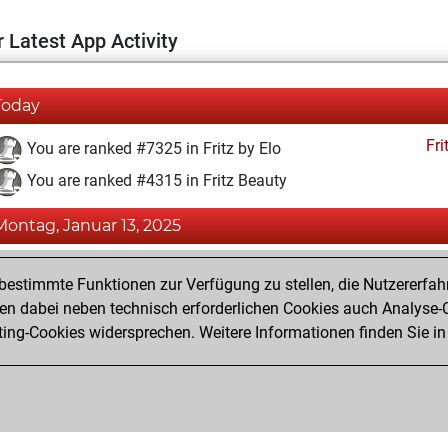
 Latest App Activity
Today
Fri
You are ranked #7325 in Fritz by Elo
You are ranked #4315 in Fritz Beauty
Montag, Januar 13, 2025
Fri
You achieved a BeautyScore of 76
estimmte Funktionen zur Verfügung zu stellen, die Nutzererfah
You achieved a new Elo of 1609
 dabei neben technisch erforderlichen Cookies auch Analyse-C
ng-Cookies widersprechen. Weitere Informationen finden Sie in
You created your Fritz account