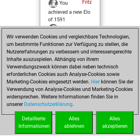
Fritz
You
achieved a new Elo
of 1591
You created
Wir verwenden Cookies und vergleichbare Technologien,
your Fritz account
um bestimmte Funktionen zur Verfügung zu stellen, die
Samstag,
Nutzererfahrungen zu verbessern und interessengerechte
Oktober 12, 2024
Inhalte auszuspielen. Abhängig von ihrem
Verwendungszweck können dabei neben technisch
You played 1
erforderlichen Cookies auch Analyse-Cookies sowie
blitz games
Play
Marketing-Cookies eingesetzt werden.
Hier
können Sie der
You scored +1
Verwendung von Analyse-Cookies und Marketing-Cookies
widersprechen. Weitere Informationen finden Sie in
=0 -0 in blitz
unserer
Datenschutzerklärung
.
You created
your Studies account
Detaillierte
Alles
Alles
Studies
Informationen
ablehnen
akzeptieren