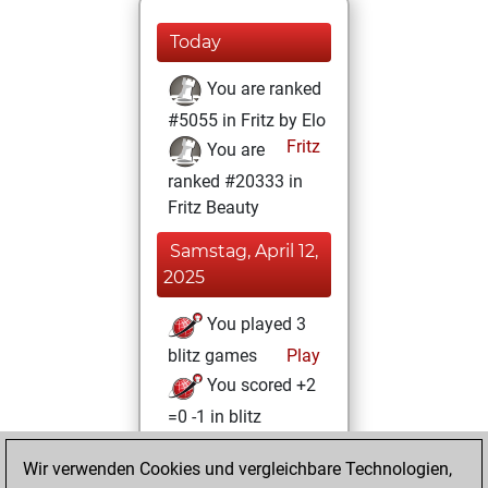
Today
You are ranked
#5055 in Fritz by Elo
Fritz
You are
ranked #20333 in
Fritz Beauty
Samstag, April 12,
2025
You played 3
blitz games
Play
You scored +2
=0 -1 in blitz
Sonntag, April 6,
Wir verwenden Cookies und vergleichbare Technologien,
2025