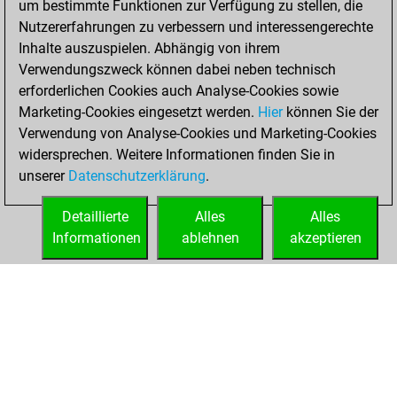
um bestimmte Funktionen zur Verfügung zu stellen, die
Nutzererfahrungen zu verbessern und interessengerechte
You won
Inhalte auszuspielen. Abhängig von ihrem
against Fritz
Fritz
Verwendungszweck können dabei neben technisch
You achieved a
erforderlichen Cookies auch Analyse-Cookies sowie
Marketing-Cookies eingesetzt werden.
BeautyScore of 3
Hier
können Sie der
Verwendung von Analyse-Cookies und Marketing-Cookies
You achieved a
widersprechen. Weitere Informationen finden Sie in
new Elo of 1621
unserer
Datenschutzerklärung
.
You created
your Fritz account
Detaillierte
Alles
Alles
Informationen
ablehnen
akzeptieren