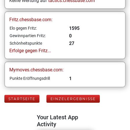
Keine Wertung auf
tactics.chessbase.com
Fritz.chessbase.com:
1595
Elo gegen Fritz:
0
Gewinnpartien Fritz:
27
Schönheitspunkte
Erfolge gegen Fritz...
Mymoves.chessbase.com:
1
Punkte Eröffnungsdrill
STARTSEITE
EINZELERGEBNISSE
Your Latest App
Activity