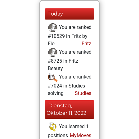
Today
You are ranked
#10529 in Fritz by
Elo
Fritz
You are ranked
#8725 in Fritz
Beauty
You are ranked
#7024 in Studies
solving
Studies
Dienstag,
Oktober 11, 2022
You learned 1
positions
MyMoves