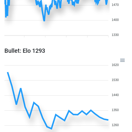
1470
1400
1330
Bullet: Elo 1293
1620
1530
1440
1350
1260