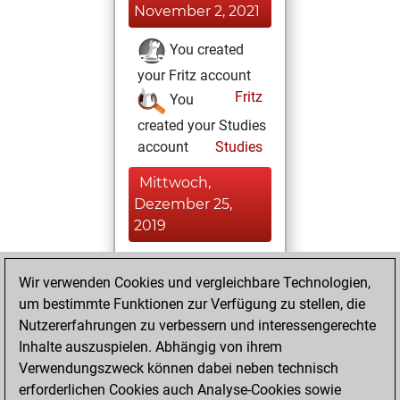
November 2, 2021
You created
your Fritz account
Fritz
You
created your Studies
account
Studies
Mittwoch,
Dezember 25,
2019
You played 9
Wir verwenden Cookies und vergleichbare Technologien,
slow games
Play
um bestimmte Funktionen zur Verfügung zu stellen, die
You scored +6
Nutzererfahrungen zu verbessern und interessengerechte
=0 -3 in slow games
Inhalte auszuspielen. Abhängig von ihrem
Verwendungszweck können dabei neben technisch
Donnerstag,
erforderlichen Cookies auch Analyse-Cookies sowie
Oktober 2, 2014