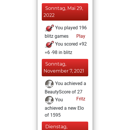
Sonntag, Mai 29,
2022
You played 196
blitz games
Play
You scored +92
=6 -98 in blitz
Sonntag,
November 7, 2021
You achieved a
BeautyScore of 27
Fritz
You
achieved a new Elo
of 1595
Dienstag,