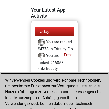
Your Latest App
Activity
Today
You are ranked
#4778 in Fritz by Elo
Fritz
You are
ranked #16058 in
Fritz Beauty
Montag, Oktober
Wir verwenden Cookies und vergleichbare Technologien,
21, 2024
um bestimmte Funktionen zur Verfügung zu stellen, die
Nutzererfahrungen zu verbessern und interessengerechte
You won
Inhalte auszuspielen. Abhängig von ihrem
against Fritz
Fritz
Verwendungszweck können dabei neben technisch
You achieved a