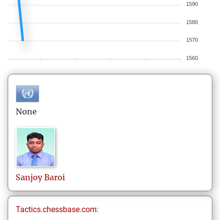
1590
1580
1570
1560
None
Sanjoy
Baroi
Tactics.chessbase.com: