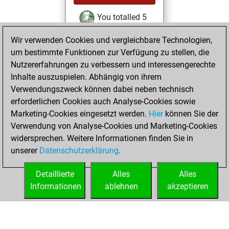
You totalled 5
tactics positions
Wir verwenden Cookies und vergleichbare Technologien,
Tactics
You
um bestimmte Funktionen zur Verfügung zu stellen, die
solved 5 tactics
Nutzererfahrungen zu verbessern und interessengerechte
positions
Inhalte auszuspielen. Abhängig von ihrem
You achieved
Verwendungszweck können dabei neben technisch
erforderlichen Cookies auch Analyse-Cookies sowie
an Elo of 1692 in
Marketing-Cookies eingesetzt werden.
tactics positions
Hier
können Sie der
Verwendung von Analyse-Cookies und Marketing-Cookies
You played 1
widersprechen. Weitere Informationen finden Sie in
blitz games
Play
unserer
Datenschutzerklärung
.
You scored +0
=0 -1 in blitz
Detaillierte
Alles
Alles
Informationen
ablehnen
akzeptieren