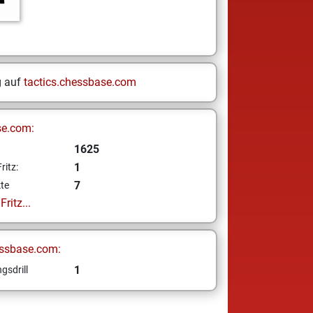
g auf
tactics.chessbase.com
se.com:
1625
1
ritz:
7
te
ritz...
ssbase.com:
1
gsdrill