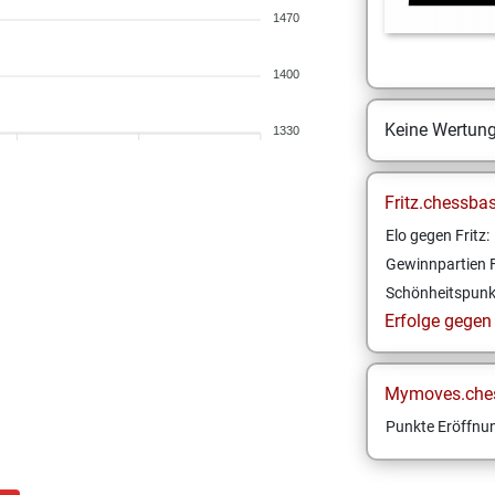
1470
1400
Keine Wertun
1330
Fritz.chessba
Elo gegen Fritz:
Gewinnpartien F
Schönheitspunk
Erfolge gegen F
Mymoves.che
Punkte Eröffnun