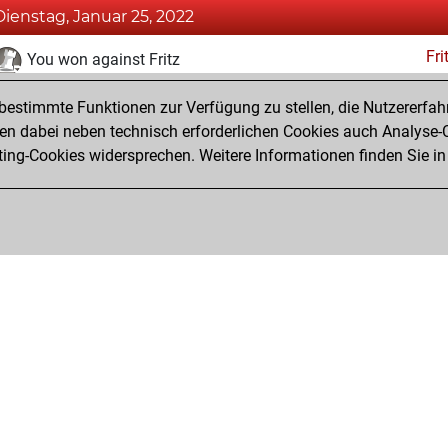
Dienstag, Januar 25, 2022
Fri
You won against Fritz
You achieved a BeautyScore of 7
estimmte Funktionen zur Verfügung zu stellen, die Nutzererfah
You achieved a new Elo of 1625
 dabei neben technisch erforderlichen Cookies auch Analyse-C
ng-Cookies widersprechen. Weitere Informationen finden Sie in
You created your Fritz account