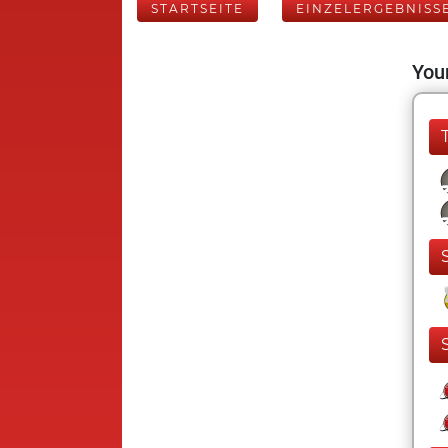
STARTSEITE
EINZELERGEBNISS
Your