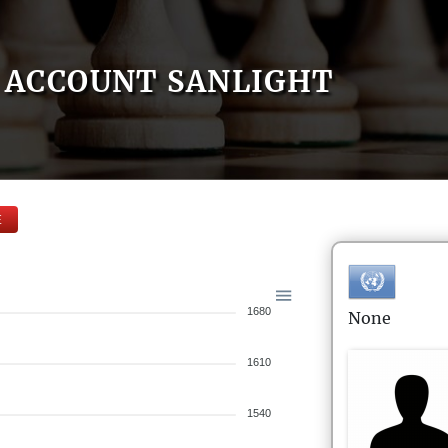
ACCOUNT SANLIGHT
E
1680
None
1610
1540