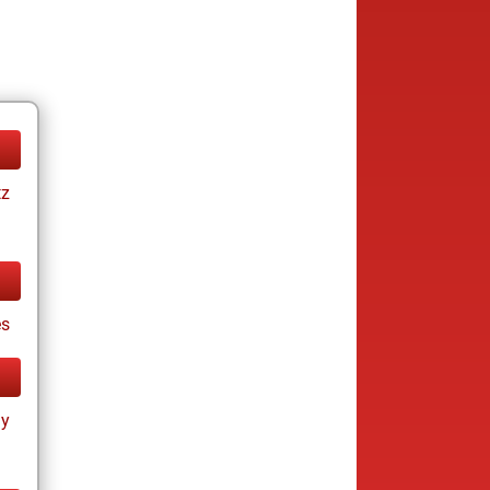
tz
s
ay