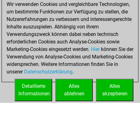
Wir verwenden Cookies und vergleichbare Technologien,
You achieved a
um bestimmte Funktionen zur Verfügung zu stellen, die
BeautyScore of 2
Nutzererfahrungen zu verbessern und interessengerechte
Fritz
You
Inhalte auszuspielen. Abhängig von ihrem
achieved a new Elo
Verwendungszweck können dabei neben technisch
of 1584
erforderlichen Cookies auch Analyse-Cookies sowie
Marketing-Cookies eingesetzt werden.
Hier
können Sie der
Dienstag, Juli 5,
Verwendung von Analyse-Cookies und Marketing-Cookies
2022
widersprechen. Weitere Informationen finden Sie in
unserer
Datenschutzerklärung
.
You created
your Fritz account
Detaillierte
Alles
Alles
Fritz
Informationen
ablehnen
akzeptieren