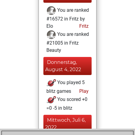
You are ranked
#16572 in Fritz by
Elo
Fritz
You are ranked
#21005 in Fritz
Beauty
Donnerstag,
August 4, 2022
You played 5
blitz games
Play
You scored +0
=0 -5 in blitz
Mittwoch, Juli 6,
2022