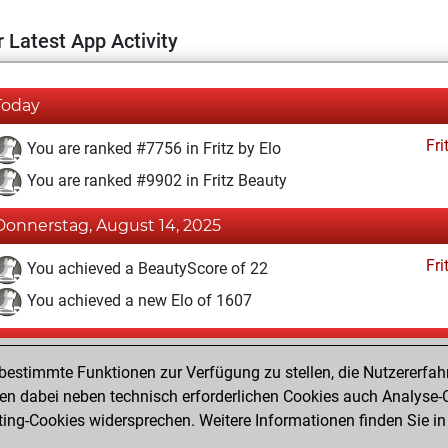
 Latest App Activity
Today
Fri
You are ranked #7756 in Fritz by Elo
You are ranked #9902 in Fritz Beauty
Donnerstag, August 14, 2025
Fri
You achieved a BeautyScore of 22
You achieved a new Elo of 1607
Dienstag, Januar 11, 2022
estimmte Funktionen zur Verfügung zu stellen, die Nutzererfah
Fri
You won against Fritz
 dabei neben technisch erforderlichen Cookies auch Analyse-C
ng-Cookies widersprechen. Weitere Informationen finden Sie in
You created your Fritz account