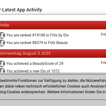
 Latest App Activity
Today
Fri
You are ranked #19188 in Fritz by Elo
You are ranked #8379 in Fritz Beauty
Donnerstag, August 3, 2023
Fri
You achieved a BeautyScore of 29
You achieved a new Elo of 1572
estimmte Funktionen zur Verfügung zu stellen, die Nutzererfah
Donnerstag, Juni 29, 2023
 dabei neben technisch erforderlichen Cookies auch Analyse-C
Fri
ng-Cookies widersprechen. Weitere Informationen finden Sie in
You created your Fritz account