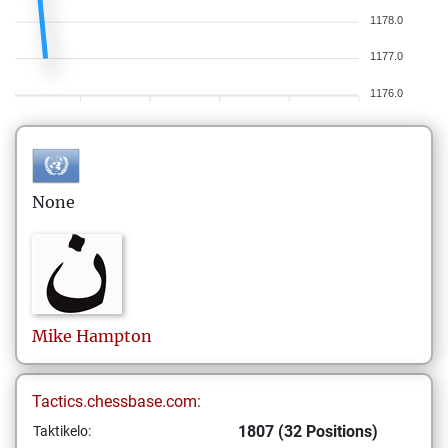
1178.0
1177.0
1176.0
None
Mike
Hampton
Tactics.chessbase.com:
1807 (32 Positions)
Taktikelo: