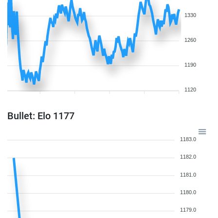
1330
1260
1190
1120
Bullet: Elo 1177
1183.0
1182.0
1181.0
1180.0
1179.0