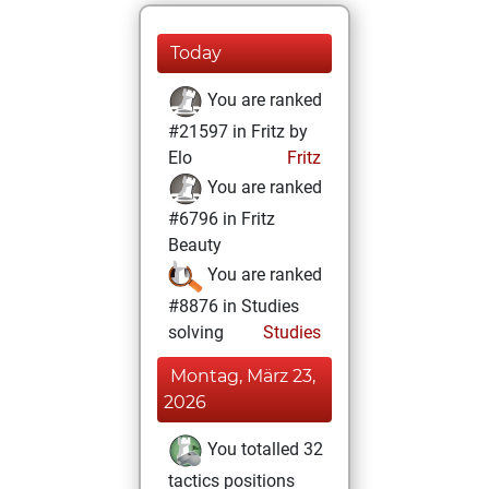
Today
You are ranked
#21597 in Fritz by
Elo
Fritz
You are ranked
#6796 in Fritz
Beauty
You are ranked
#8876 in Studies
solving
Studies
Montag, März 23,
2026
You totalled 32
tactics positions