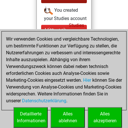
You created
your Studies account
Studies
Mittwoch,
April 14, 2021
Wir verwenden Cookies und vergleichbare Technologien,
um bestimmte Funktionen zur Verfügung zu stellen, die
You created
Nutzererfahrungen zu verbessern und interessengerechte
your Fritz account
Inhalte auszuspielen. Abhängig von ihrem
Fritz
Verwendungszweck können dabei neben technisch
Sonntag,
erforderlichen Cookies auch Analyse-Cookies sowie
Oktober 5, 2014
Marketing-Cookies eingesetzt werden.
Hier
können Sie der
Verwendung von Analyse-Cookies und Marketing-Cookies
You played 1
widersprechen. Weitere Informationen finden Sie in
bullet games
Play
unserer
Datenschutzerklärung
.
You scored +0
=0 -1 in bullet
Detaillierte
Alles
Alles
Informationen
ablehnen
akzeptieren