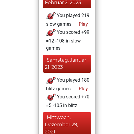
Februar 2, 2023
You played 219
slow games
Play
You scored +99
=12 -108 in slow
games
Samstag, Januar
21, 2023
You played 180
blitz games
Play
You scored +70
=5 -105 in blitz
Mittwoch,
Dezember 29,
2021