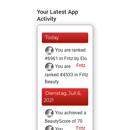
Your Latest App
Activity
Today
You are ranked
#6961 in Fritz by Elo
Fritz
You are
ranked #4533 in Fritz
Beauty
Dienstag, Juli 6,
2021
You achieved a
BeautyScore of 70
Fritz
You