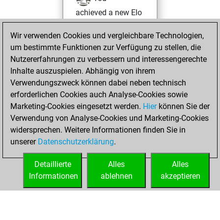
achieved a new Elo
of 1610
Wir verwenden Cookies und vergleichbare Technologien,
Freitag, Juni 25,
um bestimmte Funktionen zur Verfügung zu stellen, die
2021
Nutzererfahrungen zu verbessern und interessengerechte
Inhalte auszuspielen. Abhängig von ihrem
You won
Verwendungszweck können dabei neben technisch
against Fritz
Fritz
erforderlichen Cookies auch Analyse-Cookies sowie
Marketing-Cookies eingesetzt werden.
Hier
können Sie der
Dienstag, Juni 15,
Verwendung von Analyse-Cookies und Marketing-Cookies
2021
widersprechen. Weitere Informationen finden Sie in
unserer
Datenschutzerklärung
.
You created
your Fritz account
Detaillierte
Alles
Alles
Fritz
Informationen
ablehnen
akzeptieren