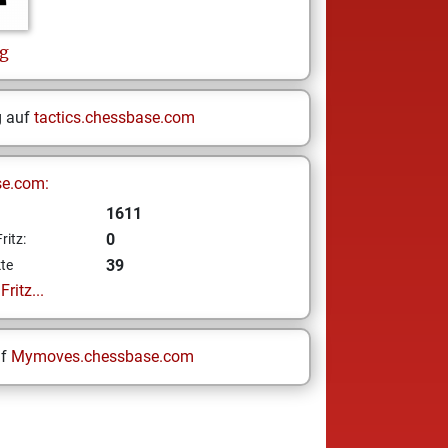
g
g auf
tactics.chessbase.com
se.com:
1611
0
ritz:
39
te
ritz...
uf
Mymoves.chessbase.com