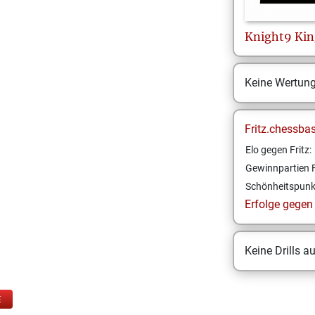
Knight9
Kin
Keine Wertun
Fritz.chessba
Elo gegen Fritz:
Gewinnpartien F
Schönheitspunk
Erfolge gegen F
Keine Drills a
E