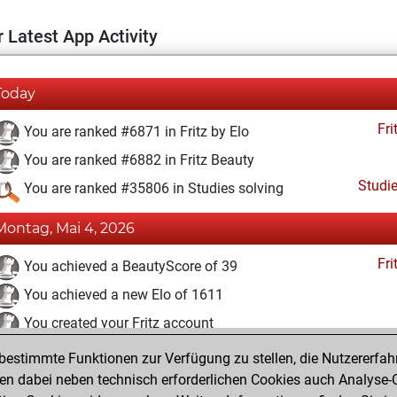
 Latest App Activity
Today
Fri
You are ranked #6871 in Fritz by Elo
You are ranked #6882 in Fritz Beauty
Studi
You are ranked #35806 in Studies solving
Montag, Mai 4, 2026
Fri
You achieved a BeautyScore of 39
You achieved a new Elo of 1611
You created your Fritz account
estimmte Funktionen zur Verfügung zu stellen, die Nutzererfah
Sonntag, Mai 11, 2025
 dabei neben technisch erforderlichen Cookies auch Analyse-C