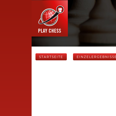
STARTSEITE
EINZELERGEBNISS