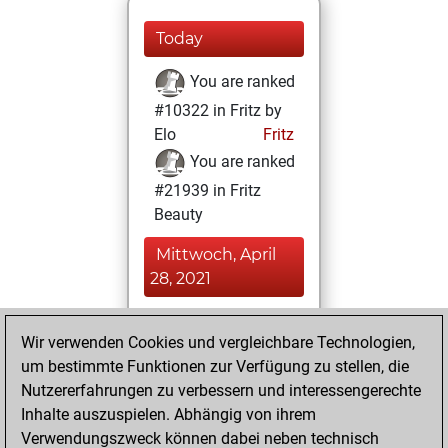
Today
You are ranked
#10322 in Fritz by
Elo
Fritz
You are ranked
#21939 in Fritz
Beauty
Mittwoch, April
28, 2021
You achieved a
Wir verwenden Cookies und vergleichbare Technologien,
BeautyScore of 1
um bestimmte Funktionen zur Verfügung zu stellen, die
Fritz
You
Nutzererfahrungen zu verbessern und interessengerechte
achieved a new Elo
Inhalte auszuspielen. Abhängig von ihrem
of 1596
Verwendungszweck können dabei neben technisch