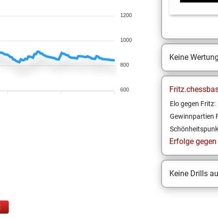
1200
1000
Keine Wertun
800
Fritz.chessba
600
Elo gegen Fritz:
Gewinnpartien F
Schönheitspunk
Erfolge gegen F
Keine Drills a
E