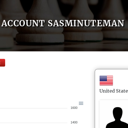
ACCOUNT SASMINUTEMAN
E
United State
1600
1400