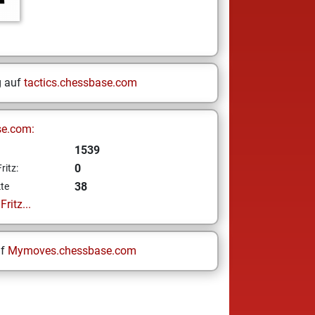
g auf
tactics.chessbase.com
se.com:
1539
0
ritz:
38
te
ritz...
uf
Mymoves.chessbase.com