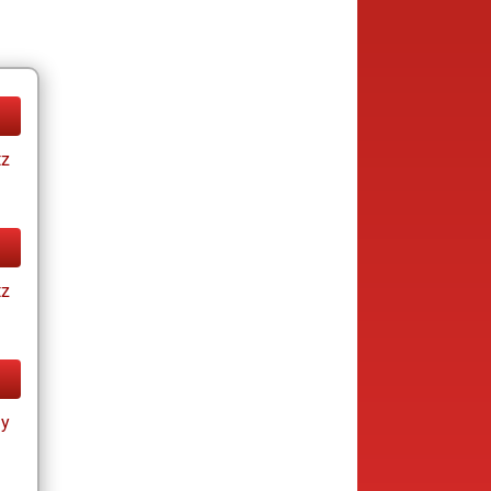
tz
tz
ay