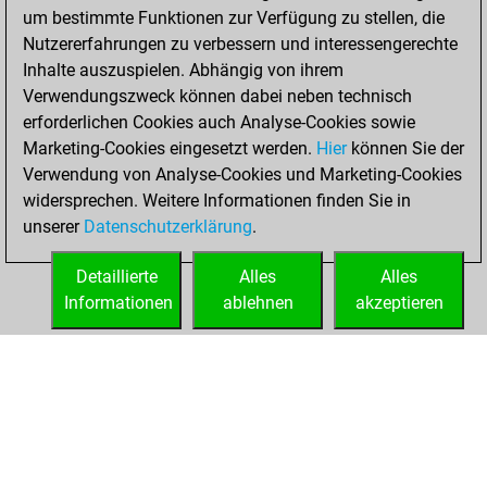
um bestimmte Funktionen zur Verfügung zu stellen, die
You achieved a
Nutzererfahrungen zu verbessern und interessengerechte
BeautyScore of 96
Inhalte auszuspielen. Abhängig von ihrem
You achieved a
Verwendungszweck können dabei neben technisch
new Elo of 1503
erforderlichen Cookies auch Analyse-Cookies sowie
Marketing-Cookies eingesetzt werden.
Hier
können Sie der
Dienstag,
Verwendung von Analyse-Cookies und Marketing-Cookies
Oktober 26, 2021
widersprechen. Weitere Informationen finden Sie in
unserer
Datenschutzerklärung
.
You created
your Fritz account
Detaillierte
Alles
Alles
Fritz
Informationen
ablehnen
akzeptieren