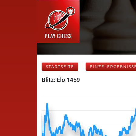
STARTSEITE
EINZELERGEBNISS
Blitz: Elo 1459