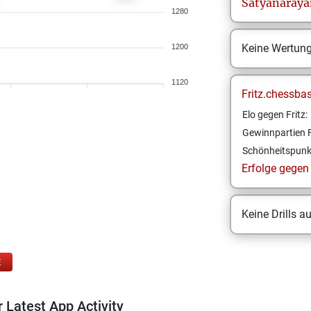
Satyanaraya
1280
Keine Wertun
1200
1120
Fritz.chessba
Elo gegen Fritz:
Gewinnpartien F
Schönheitspunk
Erfolge gegen F
Keine Drills a
E
 Latest App Activity