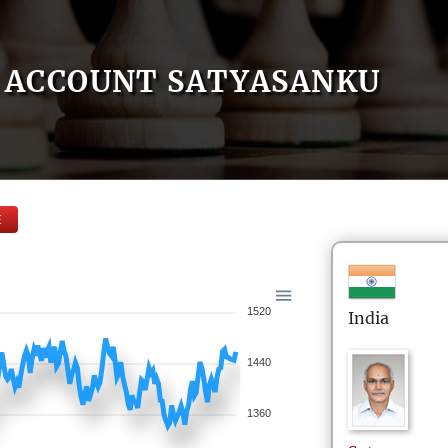
ACCOUNT SATYASANKU
E
1520
India
1440
1360