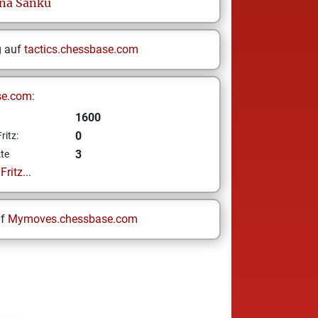
na
Sanku
g auf
tactics.chessbase.com
se.com:
1600
0
ritz:
3
te
ritz...
uf
Mymoves.chessbase.com