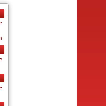
tz
es
ay
ay