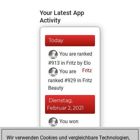
Your Latest App
Activity
Today
You are ranked
#913 in Fritz by Elo
Fritz
You are
ranked #929 in Fritz
Beauty
Dienstag,
Februar 2, 2021
You won
against Fritz
Fritz
Wir verwenden Cookies und vergleichbare Technologien,
You achieved a