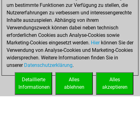
um bestimmte Funktionen zur Verfügung zu stellen, die
BeautyScore of 679
Nutzererfahrungen zu verbessern und interessengerechte
You achieved a
Inhalte auszuspielen. Abhängig von ihrem
new Elo of 1736
Verwendungszweck können dabei neben technisch
erforderlichen Cookies auch Analyse-Cookies sowie
Mittwoch,
Marketing-Cookies eingesetzt werden.
Hier
können Sie der
November 25,
Verwendung von Analyse-Cookies und Marketing-Cookies
2020
widersprechen. Weitere Informationen finden Sie in
unserer
Datenschutzerklärung
.
You created
your Fritz account
Detaillierte
Alles
Alles
Fritz
Informationen
ablehnen
akzeptieren