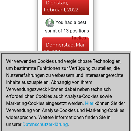
Dienstag,
Februar 1, 2022
You had a best
sprint of 13 positions
Tactics
Donnerstag, Mai
20, 2021
Wir verwenden Cookies und vergleichbare Technologien,
You created
um bestimmte Funktionen zur Verfügung zu stellen, die
your Fritz account
Nutzererfahrungen zu verbessern und interessengerechte
Fritz
Inhalte auszuspielen. Abhängig von ihrem
Montag,
Verwendungszweck können dabei neben technisch
November 14,
erforderlichen Cookies auch Analyse-Cookies sowie
2005
Marketing-Cookies eingesetzt werden.
Hier
können Sie der
Verwendung von Analyse-Cookies und Marketing-Cookies
You played 2
widersprechen. Weitere Informationen finden Sie in
bullet games
Play
unserer
Datenschutzerklärung
.
You scored +0