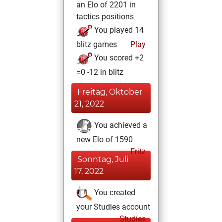
an Elo of 2201 in
tactics positions
You played 14
blitz games
Play
You scored +2
=0 -12 in blitz
Freitag, Oktober
21, 2022
You achieved a
new Elo of 1590
Fritz
Sonntag, Juli
17, 2022
You created
your Studies account
Studies