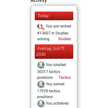
Activity
Today
You are ranked
#13607 in Studies
solving
Studies
Freitag, Juli 17,
2026
You totalled
30317 tactics
positions
Tactics
You solved
17978 tactics
positions
You achieved