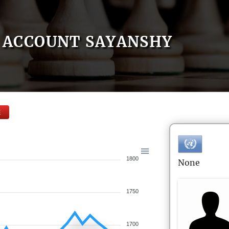
ACCOUNT SAYANSHY
E
1800
None
1750
1700