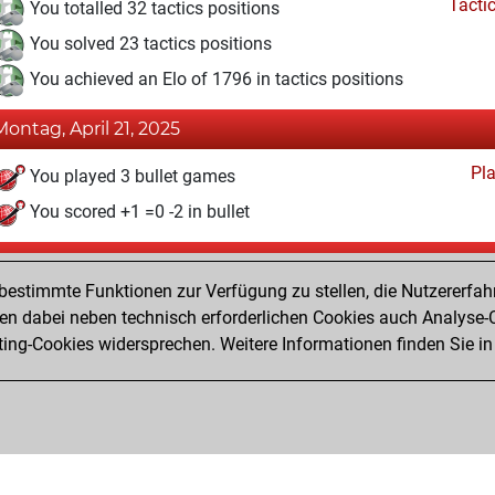
Tacti
You totalled 32 tactics positions
You solved 23 tactics positions
You achieved an Elo of 1796 in tactics positions
Montag, April 21, 2025
Pl
You played 3 bullet games
You scored +1 =0 -2 in bullet
Freitag, Januar 17, 2025
estimmte Funktionen zur Verfügung zu stellen, die Nutzererfah
Pl
You played 2 slow games
 dabei neben technisch erforderlichen Cookies auch Analyse-C
ng-Cookies widersprechen. Weitere Informationen finden Sie in
You scored +0 =0 -2 in slow games