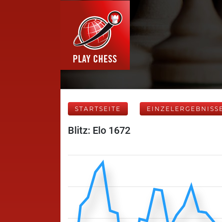
STARTSEITE
EINZELERGEBNISS
Blitz: Elo 1672