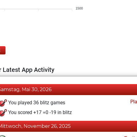
1500
E
 Latest App Activity
Samstag, Mai 30, 2026
Pl
You played 36 blitz games
You scored +17 =0 -19 in blitz
Mittwoch, November 26, 2025