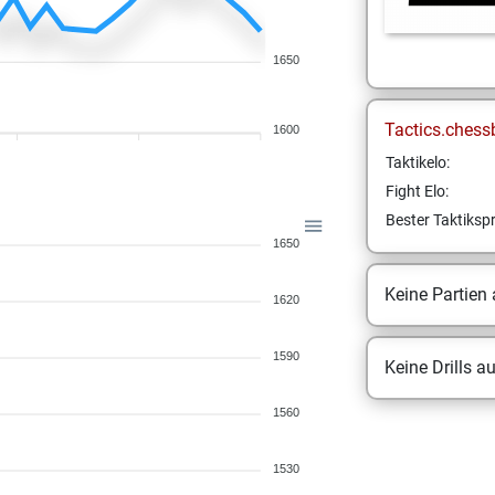
1650
Tactics.chess
1600
Taktikelo:
Fight Elo:
Bester Taktikspr
1650
Keine Partien
1620
1590
Keine Drills a
1560
1530