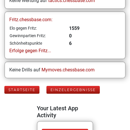
Keine Wertung auf
tactics.chessbase.com
Fritz.chessbase.com:
1559
Elo gegen Fritz:
0
Gewinnpartien Fritz:
6
Schönheitspunkte
Erfolge gegen Fritz...
Keine Drills auf
Mymoves.chessbase.com
STARTSEITE
EINZELERGEBNISSE
Your Latest App
Activity