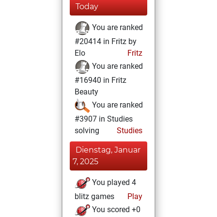
Today
You are ranked
#20414 in Fritz by
Elo
Fritz
You are ranked
#16940 in Fritz
Beauty
You are ranked
#3907 in Studies
solving
Studies
Dienstag, Januar
7, 2025
You played 4
blitz games
Play
You scored +0