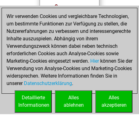
You played 1
Wir verwenden Cookies und vergleichbare Technologien,
bullet games
Play
um bestimmte Funktionen zur Verfügung zu stellen, die
You scored +0
Nutzererfahrungen zu verbessern und interessengerechte
=0 -1 in bullet
Inhalte auszuspielen. Abhängig von ihrem
You created
Verwendungszweck können dabei neben technisch
your Studies account
erforderlichen Cookies auch Analyse-Cookies sowie
Studies
Marketing-Cookies eingesetzt werden.
Hier
können Sie der
Samstag,
Verwendung von Analyse-Cookies und Marketing-Cookies
Juli 17, 2021
widersprechen. Weitere Informationen finden Sie in
unserer
Datenschutzerklärung
.
You created
your Fritz account
Detaillierte
Alles
Alles
Fritz
Informationen
ablehnen
akzeptieren