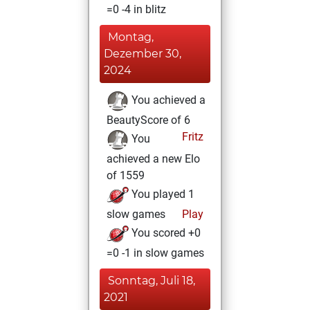
=0 -4 in blitz
Montag,
Dezember 30,
2024
You achieved a
BeautyScore of 6
Fritz
You
achieved a new Elo
of 1559
You played 1
slow games
Play
You scored +0
=0 -1 in slow games
Sonntag, Juli 18,
2021