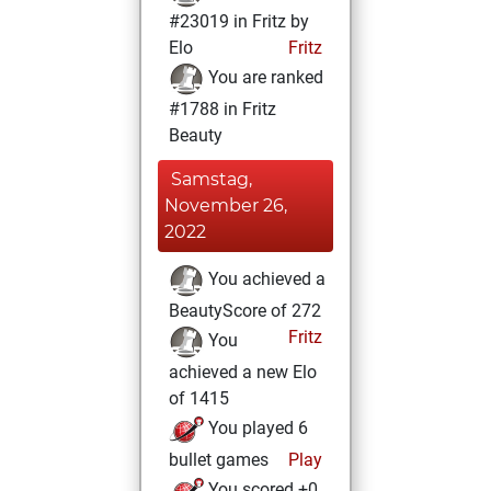
#23019 in Fritz by
Elo
Fritz
You are ranked
#1788 in Fritz
Beauty
Samstag,
November 26,
2022
You achieved a
BeautyScore of 272
Fritz
You
achieved a new Elo
of 1415
You played 6
bullet games
Play
You scored +0