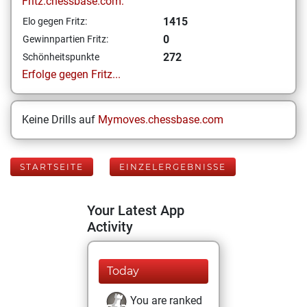
Fritz.chessbase.com:
1415
Elo gegen Fritz:
0
Gewinnpartien Fritz:
272
Schönheitspunkte
Erfolge gegen Fritz...
Keine Drills auf
Mymoves.chessbase.com
STARTSEITE
EINZELERGEBNISSE
Your Latest App
Activity
Today
You are ranked