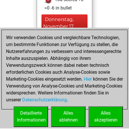
=0 -6 in bullet
Donnerstag,
November 17,
2022
Wir verwenden Cookies und vergleichbare Technologien,
um bestimmte Funktionen zur Verfügung zu stellen, die
You played 16
Nutzererfahrungen zu verbessern und interessengerechte
blitz games
Play
Inhalte auszuspielen. Abhängig von ihrem
You scored +0
Verwendungszweck können dabei neben technisch
=0 -16 in blitz
erforderlichen Cookies auch Analyse-Cookies sowie
Marketing-Cookies eingesetzt werden.
Hier
können Sie der
Montag,
Verwendung von Analyse-Cookies und Marketing-Cookies
November 7, 2022
widersprechen. Weitere Informationen finden Sie in
unserer
Datenschutzerklärung
.
You created
your Fritz account
Detaillierte
Alles
Alles
Fritz
Informationen
ablehnen
akzeptieren