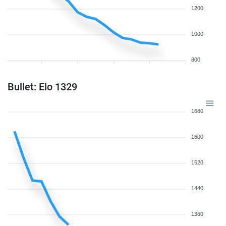
1200
1000
800
Bullet: Elo 1329
1680
1600
1520
1440
1360