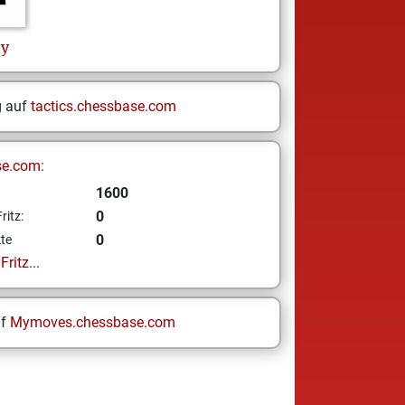
hy
g auf
tactics.chessbase.com
se.com:
1600
0
ritz:
0
te
ritz...
uf
Mymoves.chessbase.com