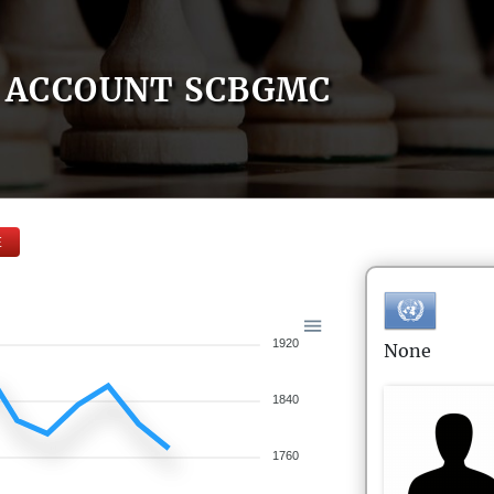
ACCOUNT SCBGMC
E
1920
None
1840
1760