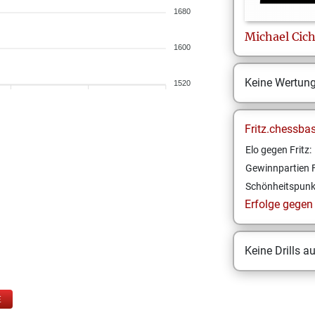
1680
Michael
Cic
1600
Keine Wertun
1520
Fritz.chessba
Elo gegen Fritz:
Gewinnpartien F
Schönheitspunk
Erfolge gegen F
Keine Drills a
E