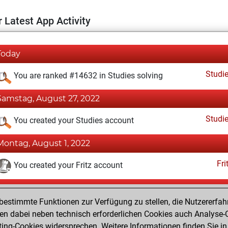
 Latest App Activity
Today
Studi
You are ranked #14632 in Studies solving
Samstag, August 27, 2022
Studi
You created your Studies account
Montag, August 1, 2022
Fri
You created your Fritz account
Dienstag, Oktober 4, 2016
estimmte Funktionen zur Verfügung zu stellen, die Nutzererfah
Pl
You played 16 blitz games
 dabei neben technisch erforderlichen Cookies auch Analyse-C
ng-Cookies widersprechen. Weitere Informationen finden Sie in
You scored +11 =1 -4 in blitz