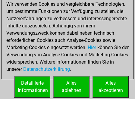
Samstag,
Wir verwenden Cookies und vergleichbare Technologien,
Oktober 19, 2024
um bestimmte Funktionen zur Verfügung zu stellen, die
Nutzererfahrungen zu verbessern und interessengerechte
You won
Inhalte auszuspielen. Abhängig von ihrem
against Fritz
Fritz
Verwendungszweck können dabei neben technisch
You achieved a
erforderlichen Cookies auch Analyse-Cookies sowie
Marketing-Cookies eingesetzt werden.
BeautyScore of 53
Hier
können Sie der
Verwendung von Analyse-Cookies und Marketing-Cookies
You achieved a
widersprechen. Weitere Informationen finden Sie in
new Elo of 1640
unserer
Datenschutzerklärung
.
You created
your Fritz account
Detaillierte
Alles
Alles
Informationen
ablehnen
akzeptieren