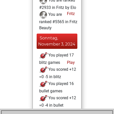
You are ranked
#2933 in Fritz by Elo
Fritz
You are
ranked #5565 in Fritz
Beauty
Sonntag,
November 3, 2024
You played 17
blitz games
Play
You scored +12
=0 -5 in blitz
You played 16
bullet games
You scored +12
=0 -4 in bullet