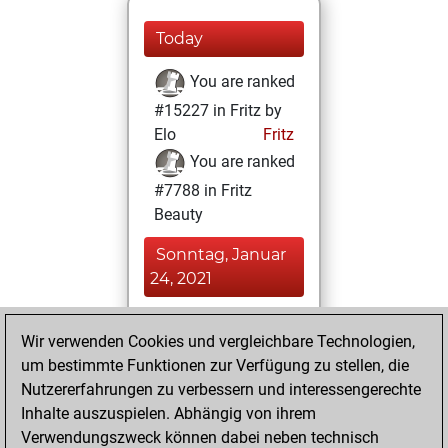
Today
You are ranked
#15227 in Fritz by
Elo
Fritz
You are ranked
#7788 in Fritz
Beauty
Sonntag, Januar
24, 2021
You achieved a
Wir verwenden Cookies und vergleichbare Technologien,
BeautyScore of 32
um bestimmte Funktionen zur Verfügung zu stellen, die
Fritz
You
Nutzererfahrungen zu verbessern und interessengerechte
achieved a new Elo
Inhalte auszuspielen. Abhängig von ihrem
of 1587
Verwendungszweck können dabei neben technisch