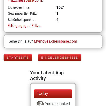
Fritz.chessbase.com:
1621
Elo gegen Fritz:
1
Gewinnpartien Fritz:
4
Schönheitspunkte
Erfolge gegen Fritz...
Keine Drills auf
Mymoves.chessbase.com
STARTSEITE
EINZELERGEBNISSE
Your Latest App
Activity
Today
You are ranked