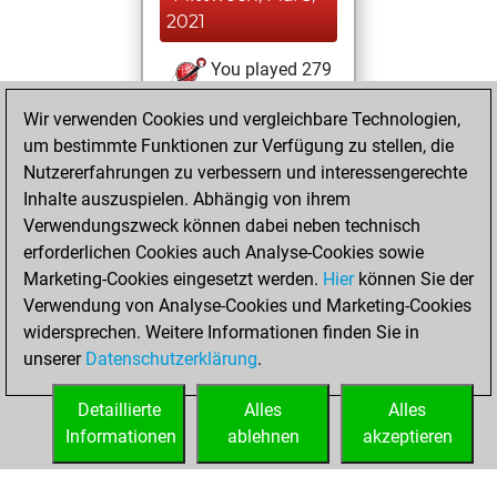
2021
You played 279
blitz games
Play
Wir verwenden Cookies und vergleichbare Technologien,
You scored
um bestimmte Funktionen zur Verfügung zu stellen, die
+124 =23 -132 in
Nutzererfahrungen zu verbessern und interessengerechte
blitz
Inhalte auszuspielen. Abhängig von ihrem
Verwendungszweck können dabei neben technisch
Dienstag, März
erforderlichen Cookies auch Analyse-Cookies sowie
24, 2020
Marketing-Cookies eingesetzt werden.
Hier
können Sie der
Verwendung von Analyse-Cookies und Marketing-Cookies
You played 30
widersprechen. Weitere Informationen finden Sie in
bullet games
Play
unserer
Datenschutzerklärung
.
You scored +13
=1 -16 in bullet
Detaillierte
Alles
Alles
Informationen
ablehnen
akzeptieren