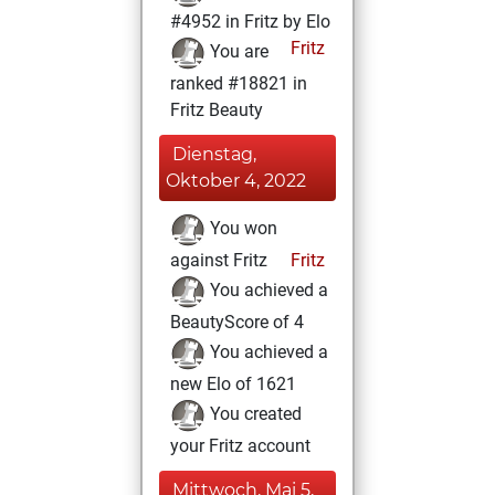
#4952 in Fritz by Elo
Fritz
You are
ranked #18821 in
Fritz Beauty
Dienstag,
Oktober 4, 2022
You won
against Fritz
Fritz
You achieved a
BeautyScore of 4
You achieved a
new Elo of 1621
You created
your Fritz account
Mittwoch, Mai 5,