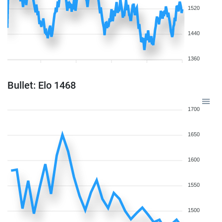
1520
1440
1360
Bullet: Elo 1468
1700
1650
1600
1550
1500