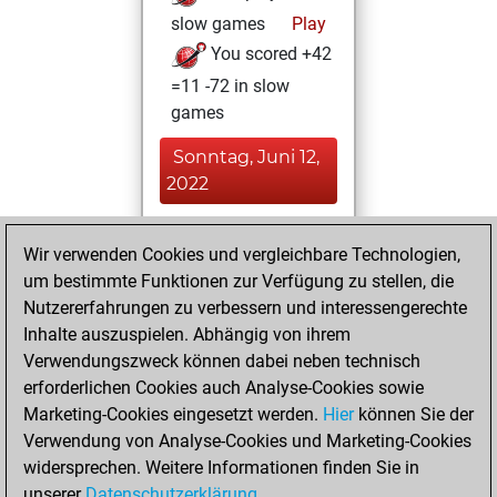
slow games
Play
You scored +42
=11 -72 in slow
games
Sonntag, Juni 12,
2022
You played 46
Wir verwenden Cookies und vergleichbare Technologien,
blitz games
Play
um bestimmte Funktionen zur Verfügung zu stellen, die
You scored +9
Nutzererfahrungen zu verbessern und interessengerechte
=4 -33 in blitz
Inhalte auszuspielen. Abhängig von ihrem
Verwendungszweck können dabei neben technisch
Donnerstag, März
erforderlichen Cookies auch Analyse-Cookies sowie
25, 2010
Marketing-Cookies eingesetzt werden.
Hier
können Sie der
Verwendung von Analyse-Cookies und Marketing-Cookies
You played 4
widersprechen. Weitere Informationen finden Sie in
bullet games
Play
unserer
Datenschutzerklärung
.