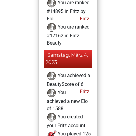
You are ranked
#14895 in Fritz by
Elo
Fritz
You are ranked
#17162 in Fritz
Beauty
Samstag, März 4,
2023
You achieved a
BeautyScore of 6
Fritz
You
achieved a new Elo
of 1588
You created
your Fritz account
You played 125