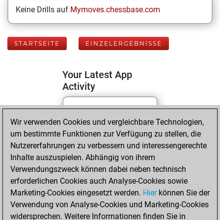
Keine Drills auf
Mymoves.chessbase.com
STARTSEITE
EINZELERGEBNISSE
Your Latest App
Activity
Yesterday
Wir verwenden Cookies und vergleichbare Technologien,
um bestimmte Funktionen zur Verfügung zu stellen, die
You played 126
Nutzererfahrungen zu verbessern und interessengerechte
blitz games
Play
Inhalte auszuspielen. Abhängig von ihrem
You scored +77
Verwendungszweck können dabei neben technisch
erforderlichen Cookies auch Analyse-Cookies sowie
=4 -45 in blitz
Marketing-Cookies eingesetzt werden.
Hier
können Sie der
You played 274
Verwendung von Analyse-Cookies und Marketing-Cookies
bullet games
widersprechen. Weitere Informationen finden Sie in