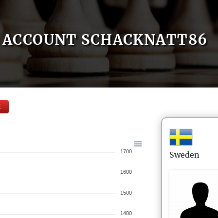
ACCOUNT SCHACKNATT86
E
1700
Sweden
1600
1500
1400