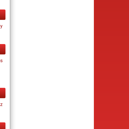
ay
cs
tz