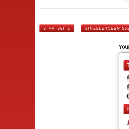
STARTSEITE
EINZELERGEBNISS
Your