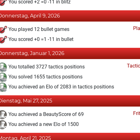
You scored +2 =0 -11 in blitz
Donnerstag, April 9, 2026
Pl
You played 12 bullet games
You scored +0 =1 -11 in bullet
Donnerstag, Januar 1, 2026
Tacti
You totalled 3727 tactics positions
You solved 1655 tactics positions
You achieved an Elo of 2083 in tactics positions
Dienstag, Mai 27, 2025
Fri
You achieved a BeautyScore of 69
You achieved a new Elo of 1500
Montag, April 21, 2025