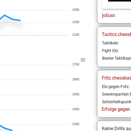
1300
johan
1200
Tactics.chess
1100
Taktikelo:
Fight Elo:
Bester Taktikspr
1700
Fritz.chessba
1600
Elo gegen Fritz:
Gewinnpartien F
1500
Schönheitspunk
Erfolge gegen F
1400
1300
Keine Drills a