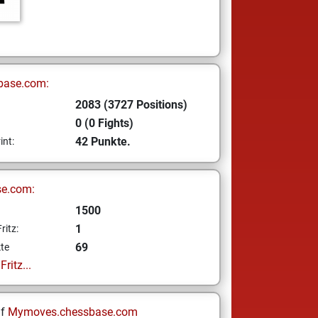
base.com:
2083 (3727 Positions)
0 (0 Fights)
42 Punkte.
int:
se.com:
1500
1
ritz:
69
te
ritz...
uf
Mymoves.chessbase.com