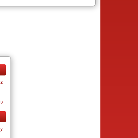
tz
es
ay