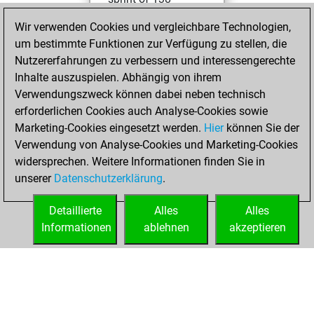
positions
Tactics
Wir verwenden Cookies und vergleichbare Technologien,
um bestimmte Funktionen zur Verfügung zu stellen, die
Donnerstag, März
Nutzererfahrungen zu verbessern und interessengerechte
19, 2026
Inhalte auszuspielen. Abhängig von ihrem
You created
Verwendungszweck können dabei neben technisch
erforderlichen Cookies auch Analyse-Cookies sowie
your Fritz account
Marketing-Cookies eingesetzt werden.
Fritz
Hier
können Sie der
You
Verwendung von Analyse-Cookies und Marketing-Cookies
played 1 bullet
widersprechen. Weitere Informationen finden Sie in
games
Play
unserer
Datenschutzerklärung
.
You scored +1
=0 -0 in bullet
Detaillierte
Alles
Alles
Informationen
ablehnen
akzeptieren