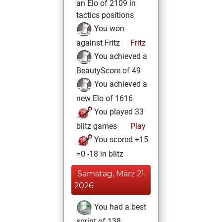
an Elo of 2109 in
tactics positions
You won
against Fritz
Fritz
You achieved a
BeautyScore of 49
You achieved a
new Elo of 1616
You played 33
blitz games
Play
You scored +15
=0 -18 in blitz
Samstag, März 21,
2026
You had a best
sprint of 138