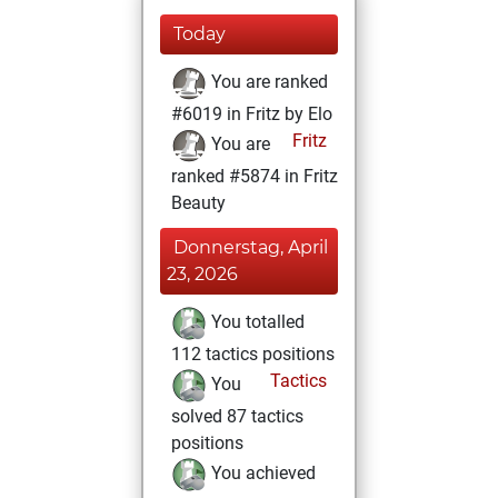
Today
You are ranked
#6019 in Fritz by Elo
Fritz
You are
ranked #5874 in Fritz
Beauty
Donnerstag, April
23, 2026
You totalled
112 tactics positions
Tactics
You
solved 87 tactics
positions
You achieved