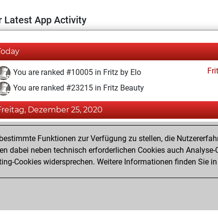
 Latest App Activity
Today
Fri
You are ranked #10005 in Fritz by Elo
You are ranked #23215 in Fritz Beauty
Freitag, Dezember 25, 2020
Fri
You won against Fritz
estimmte Funktionen zur Verfügung zu stellen, die Nutzererfah
You achieved a new Elo of 1598
 dabei neben technisch erforderlichen Cookies auch Analyse-C
ng-Cookies widersprechen. Weitere Informationen finden Sie in
You created your Fritz account