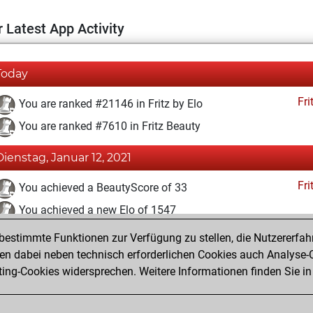
 Latest App Activity
Today
Fri
You are ranked #21146 in Fritz by Elo
You are ranked #7610 in Fritz Beauty
Dienstag, Januar 12, 2021
Fri
You achieved a BeautyScore of 33
You achieved a new Elo of 1547
estimmte Funktionen zur Verfügung zu stellen, die Nutzererfah
Montag, Januar 11, 2021
 dabei neben technisch erforderlichen Cookies auch Analyse-C
Fri
ng-Cookies widersprechen. Weitere Informationen finden Sie in
You created your Fritz account