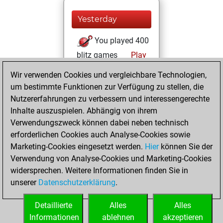
Yesterday
You played 400
blitz games
Play
You scored
Wir verwenden Cookies und vergleichbare Technologien,
+198 =16 -186 in
um bestimmte Funktionen zur Verfügung zu stellen, die
blitz
Nutzererfahrungen zu verbessern und interessengerechte
Inhalte auszuspielen. Abhängig von ihrem
Samstag, Januar
Verwendungszweck können dabei neben technisch
27, 2024
erforderlichen Cookies auch Analyse-Cookies sowie
Marketing-Cookies eingesetzt werden.
Hier
können Sie der
You achieved a
Verwendung von Analyse-Cookies und Marketing-Cookies
new Elo of 1589
widersprechen. Weitere Informationen finden Sie in
Fritz
You
unserer
Datenschutzerklärung
.
created your Fritz
account
Detaillierte
Alles
Alles
Informationen
ablehnen
akzeptieren