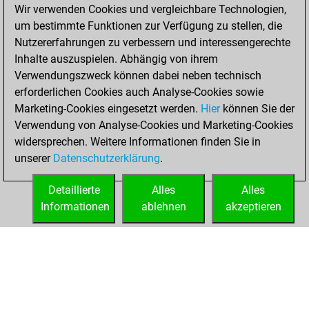
Wir verwenden Cookies und vergleichbare Technologien,
um bestimmte Funktionen zur Verfügung zu stellen, die
You played 1
Nutzererfahrungen zu verbessern und interessengerechte
blitz games
Play
Inhalte auszuspielen. Abhängig von ihrem
You scored +0
Verwendungszweck können dabei neben technisch
=0 -1 in blitz
erforderlichen Cookies auch Analyse-Cookies sowie
Marketing-Cookies eingesetzt werden.
Hier
können Sie der
Sonntag, August
Verwendung von Analyse-Cookies und Marketing-Cookies
1, 2021
widersprechen. Weitere Informationen finden Sie in
unserer
Datenschutzerklärung
.
You created
your Fritz account
Detaillierte
Alles
Alles
Fritz
Informationen
ablehnen
akzeptieren