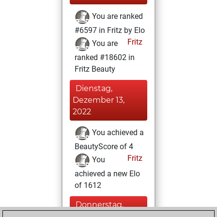
You are ranked
#6597 in Fritz by Elo
Fritz
You are
ranked #18602 in
Fritz Beauty
Dienstag,
Dezember 13,
2022
You achieved a
BeautyScore of 4
Fritz
You
achieved a new Elo
of 1612
Donnerstag,
August 19, 2021