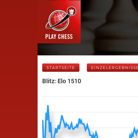
STARTSEITE
EINZELERGEBNISS
Blitz: Elo 1510