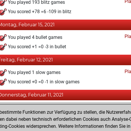
Pl
You played 193 blitz games
You scored +78 =6 -109 in blitz
Montag, Februar 15, 2021
Pl
You played 4 bullet games
You scored +1 =0 -3 in bullet
Freitag, Februar 12, 2021
Pl
You played 1 slow games
You scored +0 =0 -1 in slow games
Donnerstag, Februar 11, 2021
Fri
You achieved a BeautyScore of 10
estimmte Funktionen zur Verfügung zu stellen, die Nutzererfah
You achieved a new Elo of 1585
 dabei neben technisch erforderlichen Cookies auch Analyse-C
ng-Cookies widersprechen. Weitere Informationen finden Sie in
You created your Fritz account