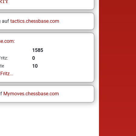
RTY
g auf
tactics.chessbase.com
se.com:
1585
0
ritz:
10
te
ritz...
uf
Mymoves.chessbase.com