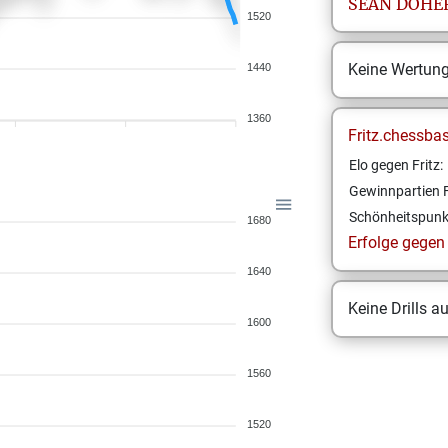
SEAN
DOHE
1520
Keine Wertun
1440
1360
Fritz.chessba
Elo gegen Fritz:
Gewinnpartien F
Schönheitspunk
1680
Erfolge gegen F
1640
Keine Drills a
1600
1560
1520