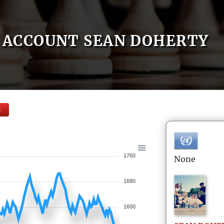
ACCOUNT SEAN DOHERTY
E
1760
None
1680
1600