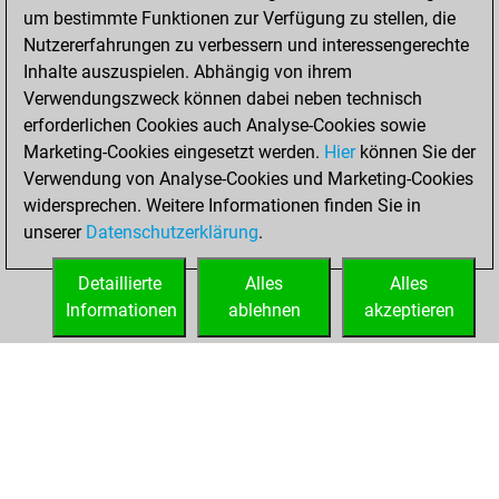
um bestimmte Funktionen zur Verfügung zu stellen, die
You achieved a
Nutzererfahrungen zu verbessern und interessengerechte
BeautyScore of 29
Inhalte auszuspielen. Abhängig von ihrem
You achieved a
Verwendungszweck können dabei neben technisch
new Elo of 1547
erforderlichen Cookies auch Analyse-Cookies sowie
Marketing-Cookies eingesetzt werden.
Hier
können Sie der
Donnerstag,
Verwendung von Analyse-Cookies und Marketing-Cookies
August 12, 2021
widersprechen. Weitere Informationen finden Sie in
unserer
Datenschutzerklärung
.
You created
your Fritz account
Detaillierte
Alles
Alles
Fritz
Informationen
ablehnen
akzeptieren