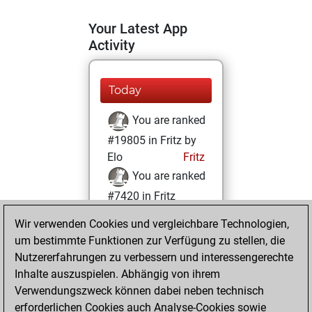
Your Latest App
Activity
Today
You are ranked
#19805 in Fritz by
Elo
Fritz
You are ranked
#7420 in Fritz
Beauty
Wir verwenden Cookies und vergleichbare Technologien,
um bestimmte Funktionen zur Verfügung zu stellen, die
Dienstag, Januar
Nutzererfahrungen zu verbessern und interessengerechte
7, 2025
Inhalte auszuspielen. Abhängig von ihrem
You achieved a
Verwendungszweck können dabei neben technisch
erforderlichen Cookies auch Analyse-Cookies sowie
BeautyScore of 35