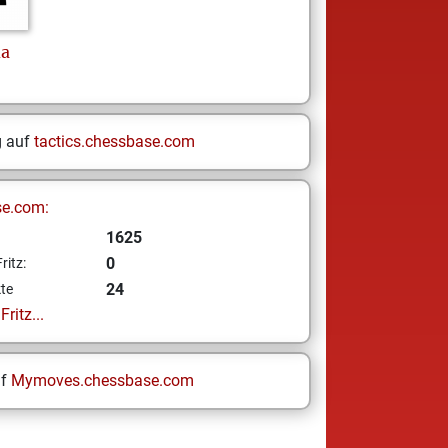
da
g auf
tactics.chessbase.com
se.com:
1625
0
ritz:
24
te
ritz...
uf
Mymoves.chessbase.com