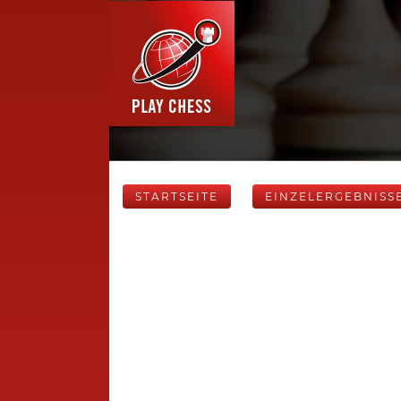
STARTSEITE
EINZELERGEBNISS