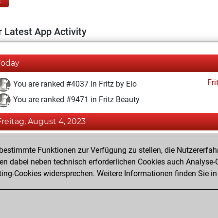
E
 Latest App Activity
Today
Fri
You are ranked #4037 in Fritz by Elo
You are ranked #9471 in Fritz Beauty
Freitag, August 4, 2023
Fri
You achieved a BeautyScore of 24
estimmte Funktionen zur Verfügung zu stellen, die Nutzererfah
You achieved a new Elo of 1625
 dabei neben technisch erforderlichen Cookies auch Analyse-C
ng-Cookies widersprechen. Weitere Informationen finden Sie in
You created your Fritz account