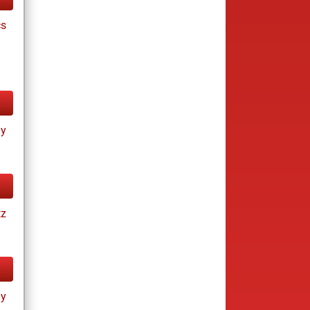
cs
ay
tz
ay