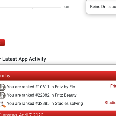
Keine Drills a
1400
E
 Latest App Activity
Today
Fri
You are ranked #10611 in Fritz by Elo
You are ranked #22882 in Fritz Beauty
Studi
You are ranked #32885 in Studies solving
Dienstag, April 7, 2026