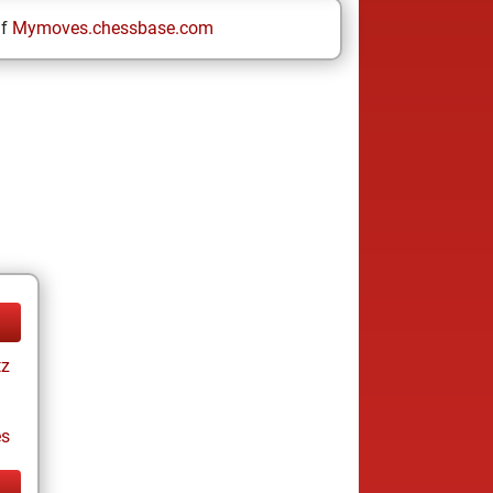
uf
Mymoves.chessbase.com
tz
es