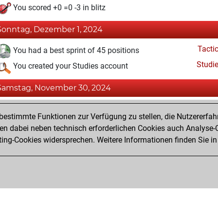
You scored +0 =0 -3 in blitz
Sonntag, Dezember 1, 2024
Tacti
You had a best sprint of 45 positions
Studi
You created your Studies account
Samstag, November 30, 2024
Fri
You created your Fritz account
estimmte Funktionen zur Verfügung zu stellen, die Nutzererfah
Pl
You played 1 slow games
 dabei neben technisch erforderlichen Cookies auch Analyse-C
ng-Cookies widersprechen. Weitere Informationen finden Sie in
You scored +1 =0 -0 in slow games