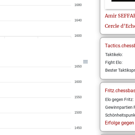
1680
Amir
SEFFA
1640
Cercle d'Ech
1600
Tactics.chess
Taktikelo:
Fight Elo:
1650
Bester Taktikspr
1600
Fritz.chessba
1550
Elo gegen Fritz:
Gewinnpartien F
1500
Schönheitspunk
Erfolge gegen F
1450