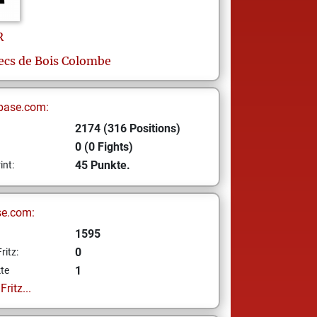
R
ecs de Bois Colombe
base.com:
2174 (316 Positions)
0 (0 Fights)
45 Punkte.
int:
se.com:
1595
0
ritz:
1
te
ritz...