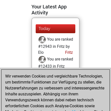
Your Latest App
Activity
Today
You are ranked
#12943 in Fritz by
Elo
Fritz
You are ranked
#12433 in Fritz
Beauty
Wir verwenden Cookies und vergleichbare Technologien,
um bestimmte Funktionen zur Verfügung zu stellen, die
Mittwoch,
Nutzererfahrungen zu verbessern und interessengerechte
Oktober 15, 2025
Inhalte auszuspielen. Abhängig von ihrem
You achieved a
Verwendungszweck können dabei neben technisch
erforderlichen Cookies auch Analyse-Cookies sowie
BeautyScore of 15