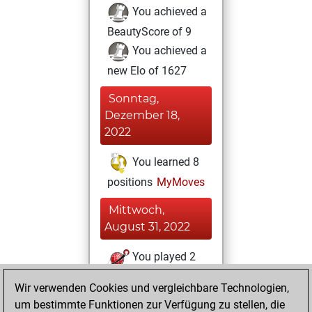
You achieved a
BeautyScore of 9
You achieved a
new Elo of 1627
Sonntag,
Dezember 18,
2022
You learned 8
positions
MyMoves
Mittwoch,
August 31, 2022
You played 2
blitz games
Play
Wir verwenden Cookies und vergleichbare Technologien,
You scored +0
um bestimmte Funktionen zur Verfügung zu stellen, die