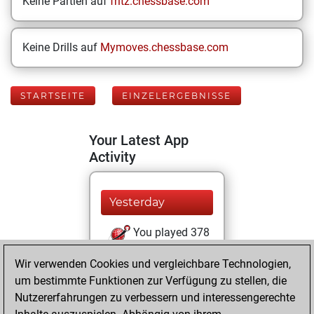
Keine Partien auf
fritz.chessbase.com
Keine Drills auf
Mymoves.chessbase.com
STARTSEITE
EINZELERGEBNISSE
Your Latest App
Activity
Yesterday
You played 378
bullet games
Play
Wir verwenden Cookies und vergleichbare Technologien,
You scored
um bestimmte Funktionen zur Verfügung zu stellen, die
+169 =13 -196 in
Nutzererfahrungen zu verbessern und interessengerechte
bullet