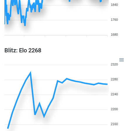
1840
1760
1680
Blitz: Elo 2268
2320
2280
2240
2200
2160