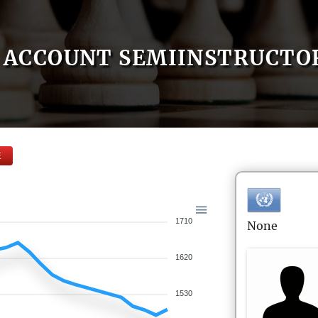
ACCOUNT SEMIINSTRUCTO
E
1710
None
1620
1530