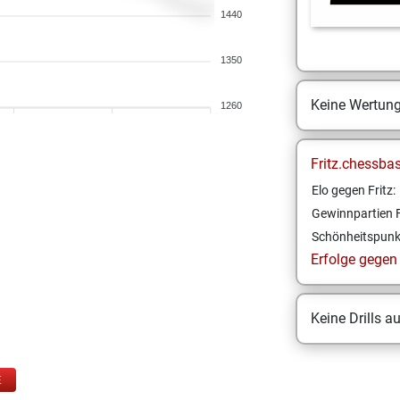
1440
1350
Keine Wertun
1260
Fritz.chessba
Elo gegen Fritz:
Gewinnpartien F
Schönheitspunk
Erfolge gegen F
Keine Drills a
E