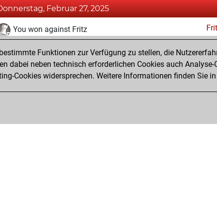
Donnerstag, Februar 27, 2025
Fri
You won against Fritz
You achieved a BeautyScore of 14
estimmte Funktionen zur Verfügung zu stellen, die Nutzererfah
You achieved a new Elo of 1642
 dabei neben technisch erforderlichen Cookies auch Analyse-C
ng-Cookies widersprechen. Weitere Informationen finden Sie in
You created your Fritz account