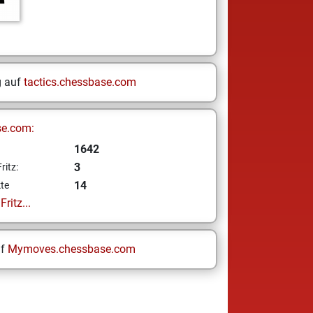
g auf
tactics.chessbase.com
se.com:
1642
3
ritz:
14
te
ritz...
uf
Mymoves.chessbase.com