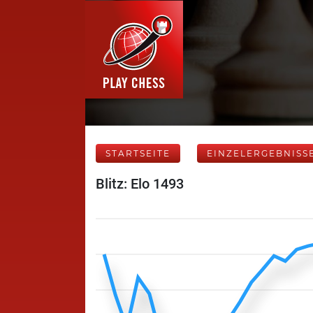
STARTSEITE
EINZELERGEBNISS
Blitz: Elo 1493