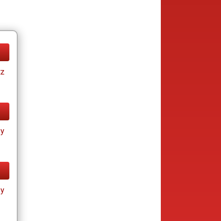
tz
ay
ay