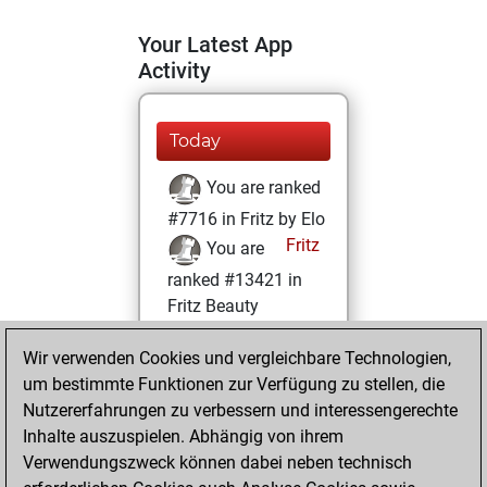
Your Latest App
Activity
Today
You are ranked
#7716 in Fritz by Elo
Fritz
You are
ranked #13421 in
Fritz Beauty
Donnerstag,
Wir verwenden Cookies und vergleichbare Technologien,
Februar 4, 2021
um bestimmte Funktionen zur Verfügung zu stellen, die
Nutzererfahrungen zu verbessern und interessengerechte
You won
Inhalte auszuspielen. Abhängig von ihrem
against Fritz
Fritz
Verwendungszweck können dabei neben technisch
You achieved a