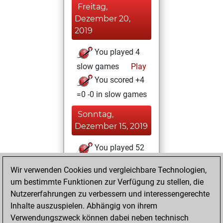
Freitag,
Dezember 20,
2019
You played 4
slow games
Play
You scored +4
=0 -0 in slow games
Sonntag,
Dezember 15, 2019
You played 52
blitz games
Play
Wir verwenden Cookies und vergleichbare Technologien,
You scored +33
um bestimmte Funktionen zur Verfügung zu stellen, die
=1 -18 in blitz
Nutzererfahrungen zu verbessern und interessengerechte
Inhalte auszuspielen. Abhängig von ihrem
Samstag,
Verwendungszweck können dabei neben technisch
Dezember 14,