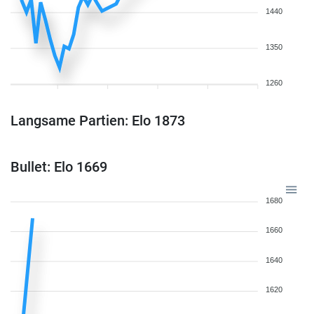
1440
1350
1260
Langsame Partien: Elo 1873
Bullet: Elo 1669
1680
1660
1640
1620