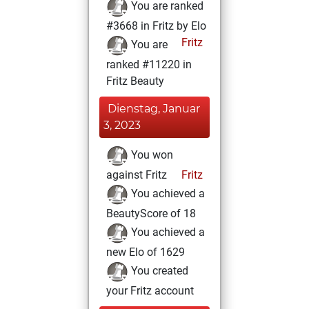
You are ranked
#3668 in Fritz by Elo
Fritz
You are
ranked #11220 in
Fritz Beauty
Dienstag, Januar
3, 2023
You won
against Fritz
Fritz
You achieved a
BeautyScore of 18
You achieved a
new Elo of 1629
You created
your Fritz account