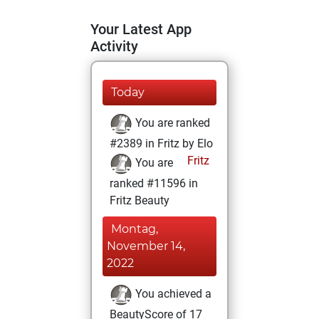
Your Latest App
Activity
Today
You are ranked
#2389 in Fritz by Elo
Fritz
You are
ranked #11596 in
Fritz Beauty
Montag,
November 14,
2022
You achieved a
BeautyScore of 17