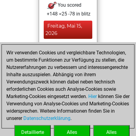
You scored
+148 =25 -78 in blitz
Freitag, Mai 15,
2026
You played 148
Wir verwenden Cookies und vergleichbare Technologien,
bullet games
Play
um bestimmte Funktionen zur Verfügung zu stellen, die
You scored +95
Nutzererfahrungen zu verbessern und interessengerechte
=5 -48 in bullet
Inhalte auszuspielen. Abhängig von ihrem
Verwendungszweck können dabei neben technisch
Montag, März 22,
erforderlichen Cookies auch Analyse-Cookies sowie
2021
Marketing-Cookies eingesetzt werden.
Hier
können Sie der
Verwendung von Analyse-Cookies und Marketing-Cookies
You played 1
widersprechen. Weitere Informationen finden Sie in
slow games
Play
unserer
Datenschutzerklärung
.
You scored +0
=0 -1 in slow games
Detaillierte
Alles
Alles