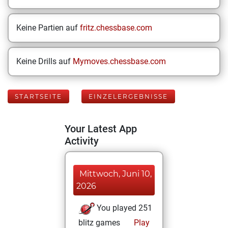
Keine Partien auf
fritz.chessbase.com
Keine Drills auf
Mymoves.chessbase.com
STARTSEITE
EINZELERGEBNISSE
Your Latest App
Activity
Mittwoch, Juni 10,
2026
You played 251
blitz games
Play