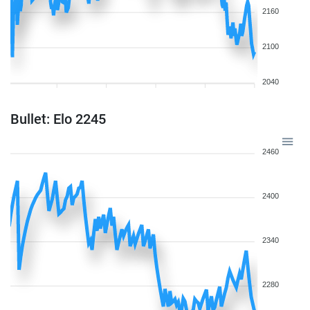
2160
2100
2040
Bullet: Elo 2245
2460
2400
2340
2280