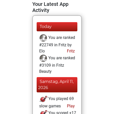
Your Latest App
Activity
Today
You are ranked
#22749 in Fritz by
Elo
Fritz
You are ranked
#3109 in Fritz
Beauty
Samstag, April 11,
2026
You played 69
slow games
Play
You scored +17