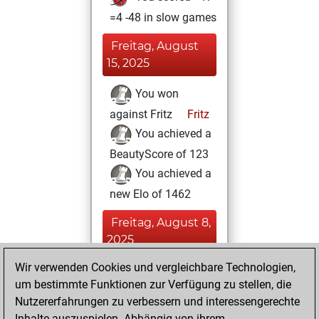
=4 -48 in slow games
Freitag, August
15, 2025
You won
against Fritz
Fritz
You achieved a
BeautyScore of 123
You achieved a
new Elo of 1462
Freitag, August 8,
2025
Wir verwenden Cookies und vergleichbare Technologien,
You played 26
um bestimmte Funktionen zur Verfügung zu stellen, die
blitz games
Play
Nutzererfahrungen zu verbessern und interessengerechte
You scored +1
Inhalte auszuspielen. Abhängig von ihrem