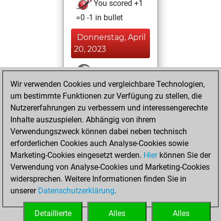
You scored +1
=0 -1 in bullet
Donnerstag, April
20, 2023
You won
Wir verwenden Cookies und vergleichbare Technologien,
against Fritz
Fritz
um bestimmte Funktionen zur Verfügung zu stellen, die
You achieved a
Nutzererfahrungen zu verbessern und interessengerechte
BeautyScore of 11
Inhalte auszuspielen. Abhängig von ihrem
You achieved a
Verwendungszweck können dabei neben technisch
new Elo of 1613
erforderlichen Cookies auch Analyse-Cookies sowie
Marketing-Cookies eingesetzt werden.
Hier
können Sie der
Mittwoch, April
Verwendung von Analyse-Cookies und Marketing-Cookies
19, 2023
widersprechen. Weitere Informationen finden Sie in
unserer
Datenschutzerklärung
.
You created
your Fritz account
Detaillierte
Alles
Alles
Fritz