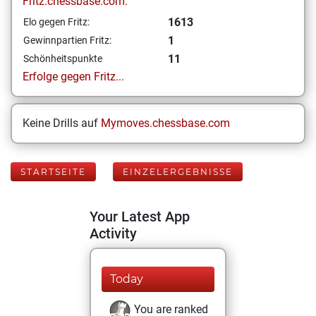
Fritz.chessbase.com:
1613
Elo gegen Fritz:
1
Gewinnpartien Fritz:
11
Schönheitspunkte
Erfolge gegen Fritz...
Keine Drills auf
Mymoves.chessbase.com
STARTSEITE
EINZELERGEBNISSE
Your Latest App
Activity
Today
You are ranked