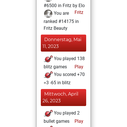
#6500 in Fritz by Elo
Fritz
You are
ranked #14175 in
Fritz Beauty
Donnerstag, Mai
11, 2023
You played 138
blitz games
Play
You scored +70
=3 -65 in blitz
Mittwoch, April
26, 2023
You played 2
bullet games
Play