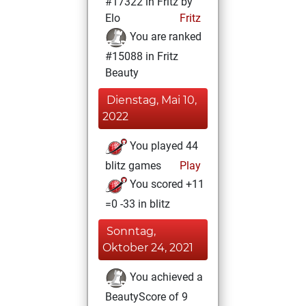
#17322 in Fritz by
Elo
Fritz
You are ranked
#15088 in Fritz
Beauty
Dienstag, Mai 10,
2022
You played 44
blitz games
Play
You scored +11
=0 -33 in blitz
Sonntag,
Oktober 24, 2021
You achieved a
BeautyScore of 9