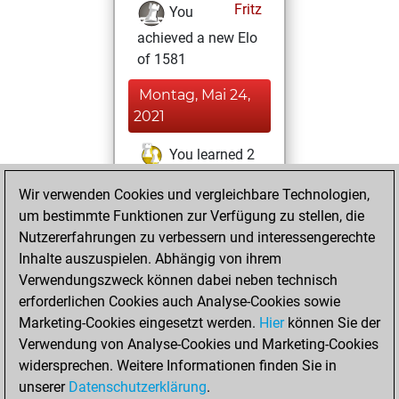
Fritz
You
achieved a new Elo
of 1581
Montag, Mai 24,
2021
You learned 2
positions
MyMoves
Wir verwenden Cookies und vergleichbare Technologien,
um bestimmte Funktionen zur Verfügung zu stellen, die
Dienstag,
Nutzererfahrungen zu verbessern und interessengerechte
Februar 2, 2021
Inhalte auszuspielen. Abhängig von ihrem
You created
Verwendungszweck können dabei neben technisch
erforderlichen Cookies auch Analyse-Cookies sowie
your Fritz account
Marketing-Cookies eingesetzt werden.
Fritz
Hier
können Sie der
You
Verwendung von Analyse-Cookies und Marketing-Cookies
played 1 bullet
widersprechen. Weitere Informationen finden Sie in
games
Play
unserer
Datenschutzerklärung
.
You scored +0